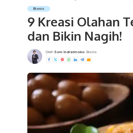
Bisnis
9 Kreasi Olahan T
dan Bikin Nagih!
Oleh
Soni Indratmoko
Bisnis
Posted
by