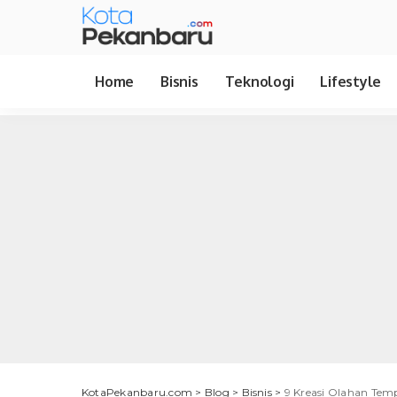
Home
Bisnis
Teknologi
Lifestyle
KotaPekanbaru.com
>
Blog
>
Bisnis
>
9 Kreasi Olahan Temp