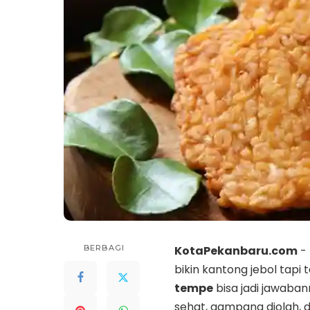
BERBAGI
KotaPekanbaru.com
- 
bikin kantong jebol tapi
tempe
bisa jadi jawaba
sehat, gampang diolah, d