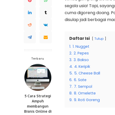
segala usia! Tapi, saya
cuma digoreng doang. Pad
disulap jadi berbagai m
Daftar Isi
Tutup
1.
1. Nugget
2.
2. Pepes
Terbaru
3.
3. Bakso
4.
4. Keripik
5.
5. Cheese Ball
6.
6. Sate
7.
7. Sempol
8.
8. Omelette
5 Cara Strategi
9.
9. Roti Goreng
Ampuh
membangun
Bisnis Online di