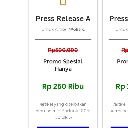
Press Release A
Press
Untuk Artikel
*Politik
.
Untuk 
Rp500.000
R
Promo Spesial
Pro
Hanya
Rp 250 Ribu
Rp 
/artikel yang diterbitkan
/artike
permanen + Backlink 100%
permanen
Dofollow