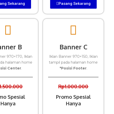
ang Sekarang
Pasang Sekarang
anner B
Banner C
ner 970×170, Iklan
Iklan Banner 970×150, Iklan
ada halaman home
tampil pada halaman home
sisi Center
.
*Posisi Footer
.
1.500.000
Rp1.000.000
mo Spesial
Promo Spesial
Hanya
Hanya