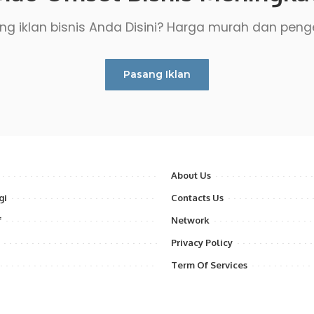
g iklan bisnis Anda Disini? Harga murah dan peng
Pasang Iklan
About Us
gi
Contacts Us
f
Network
Privacy Policy
Term Of Services