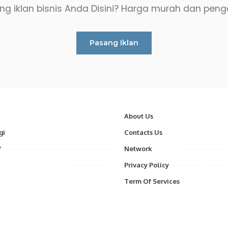
g iklan bisnis Anda Disini? Harga murah dan peng
Pasang Iklan
About Us
gi
Contacts Us
f
Network
Privacy Policy
Term Of Services