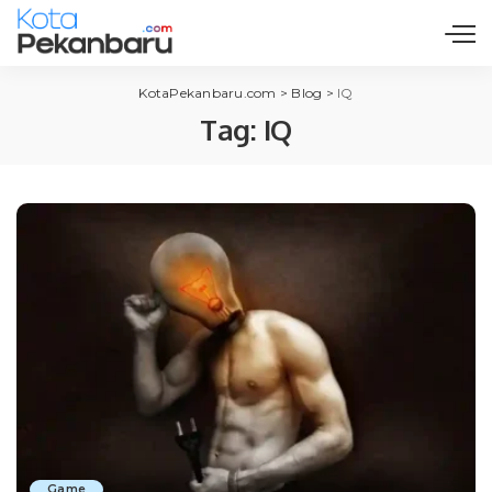
KotaPekanbaru.com
>
Blog
>
IQ
Tag:
IQ
Game